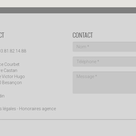
CT
CONTACT
 03.81.82.14.88
e Courbet
e Castan
e Victor Hugo
0 Besançon
din
 légales
-
Honoraires agence